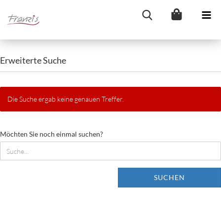
Erweiterte Suche
Die Suche ergab keine genauen Treffer.
MÖCHTEN
Möchten Sie noch einmal suchen?
SIE
NOCH
EINMAL
SUCHEN?
SUCHEN