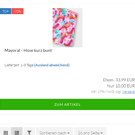
TOP
-70%
Mayoral - Hose kurz bunt
Lieferzeit: 1-3 Tage
(Ausland abweichend)
Ehem. 33,99 EUR
Nur 10,00 EUR
inkl. 19% MwSt. zzgl.
Versand
ZUM ARTIKEL
FILTER
Sortieren nach
Sortieren nach
16 pro Seite
pro Seite