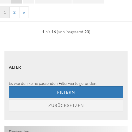
1
2
»
1
bis
16
(von insgesamt
23
)
ALTER
ALTER
Es wurden keine passenden Filterwerte gefunden.
FILTERN
ZURÜCKSETZEN
Bestseller