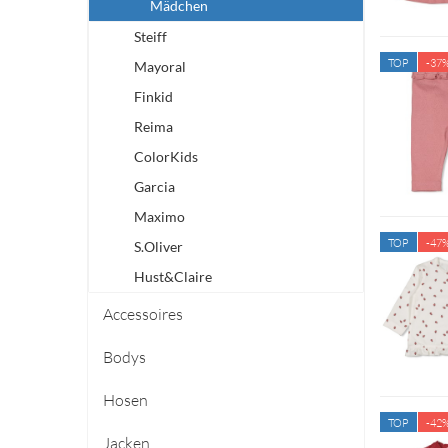
Mädchen
Steiff
TOP
-37
Mayoral
Finkid
Reima
ColorKids
Garcia
Maximo
TOP
-47
S.Oliver
Hust&Claire
Accessoires
Bodys
Hosen
TOP
-42
Jacken