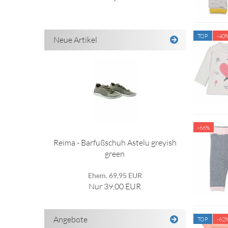
TOP
-40
Neue Artikel
-66%
Reima - Barfußschuh Astelu greyish
green
Ehem. 69,95 EUR
Nur 39,00 EUR
Angebote
TOP
-62