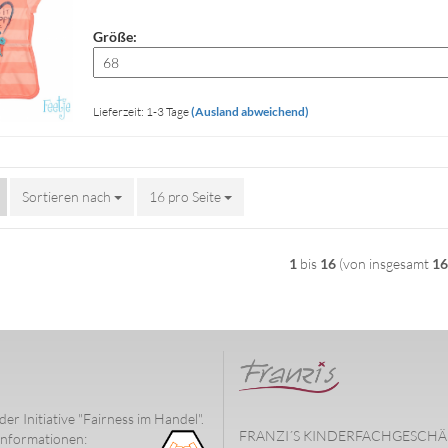
Größe:
Lieferzeit: 1-3 Tage
(Ausland abweichend)
Sortieren nach
Sortieren nach
16 pro Seite
pro Seite
1
bis
16
(von insgesamt
16
der Initiative "Fairness im Handel".
FRANZI´S KINDERFACHGESCHÄ
nformationen: