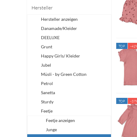
Hersteller
Hersteller anzeigen
Danamade/Kleider
DEELUXE
Grunt
TOP
-41
Happy Girls/ Kleider
Jubel
Müsli - by Green Cotton
Petrol
Sanetta
Sturdy
TOP
-37
Feetje
Feetje anzeigen
Junge