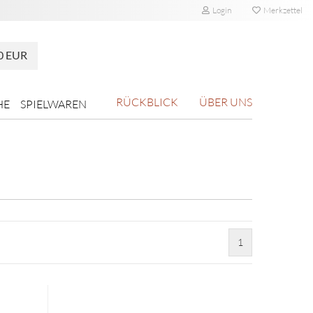
Login
Merkzettel
0 EUR
RÜCKBLICK
ÜBER UNS
HE
SPIELWAREN
1