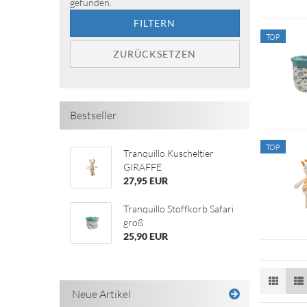
gefunden.
FILTERN
TOP
ZURÜCKSETZEN
Bestseller
TOP
Tranquillo Kuscheltier
GIRAFFE
27,95 EUR
Tranquillo Stoffkorb Safari
groß
25,90 EUR
Neue Artikel