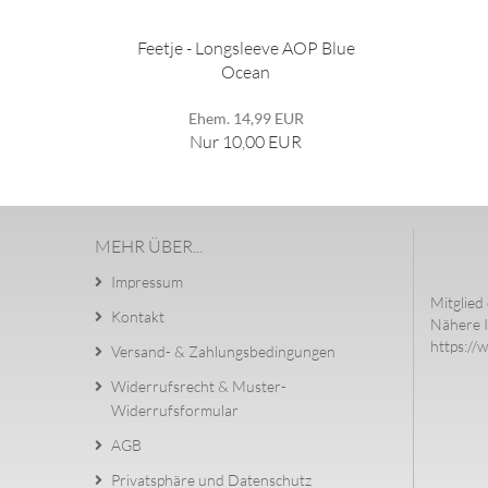
Feetje - Longsleeve AOP Blue
Ocean
Ehem. 14,99 EUR
Nur 10,00 EUR
MEHR ÜBER...
Impressum
Mitglied 
Kontakt
Nähere I
https://
Versand- & Zahlungsbedingungen
Widerrufsrecht & Muster-
Widerrufsformular
AGB
Privatsphäre und Datenschutz