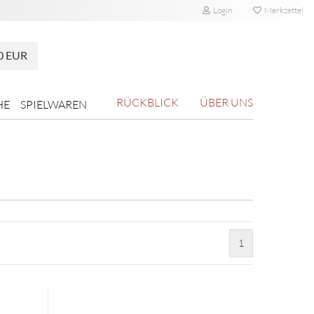
Login
Merkzettel
0 EUR
RÜCKBLICK
ÜBER UNS
HE
SPIELWAREN
1