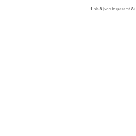
1
bis
8
(von insgesamt
8
)