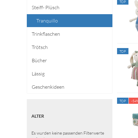
TOP
Steiff- Plüsch
Tranquillo
Trinkflaschen
Trötsch
TOP
Bücher
Lässig
Geschenkideen
TOP
-54
ALTER
ALTER
Es wurden keine passenden Filterwerte