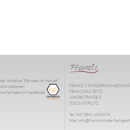
der Initiative "Fairness im Handel".
FRANZI´S KINDERFACHGESCHÄ
nformationen:
FRANZISKA SEITZ
www.fairness-im-handel.de
JAKOBSTRASSE 5
02826 GÖRLITZ
Tel: (49) 3581 6693976
Mail: info@franzis-kinderfachgesc