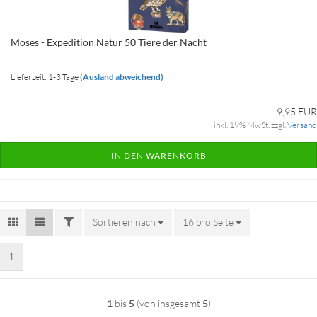
Moses - Expedition Natur 50 Tiere der Nacht
Lieferzeit: 1-3 Tage
(Ausland abweichend)
9,95 EUR
inkl. 19% MwSt. zzgl.
Versand
IN DEN WARENKORB
FILTER
Sortieren nach
Sortieren nach
16 pro Seite
pro Seite
1
1
bis
5
(von insgesamt
5
)