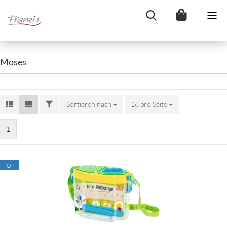
Moses
FILTER
Sortieren nach
Sortieren nach
16 pro Seite
pro Seite
1
TOP