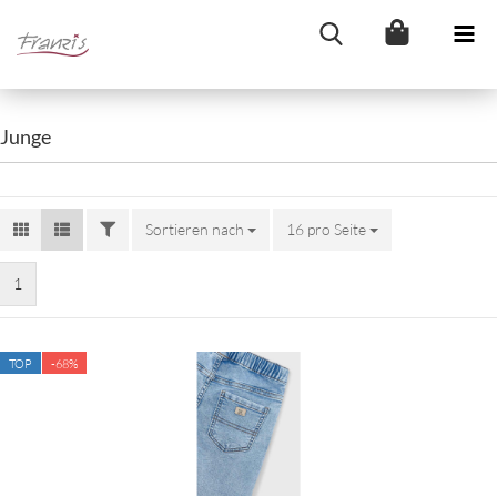
Junge
FILTER
Sortieren nach
Sortieren nach
16 pro Seite
pro Seite
1
TOP
-68%