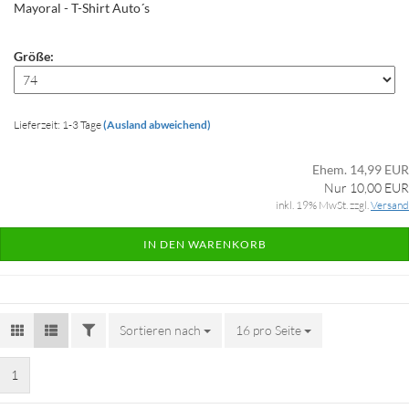
Mayoral - T-Shirt Auto´s
Größe:
Lieferzeit: 1-3 Tage
(Ausland abweichend)
Ehem. 14,99 EUR
Nur 10,00 EUR
inkl. 19% MwSt. zzgl.
Versand
IN DEN WARENKORB
FILTER
Sortieren nach
Sortieren nach
16 pro Seite
pro Seite
1