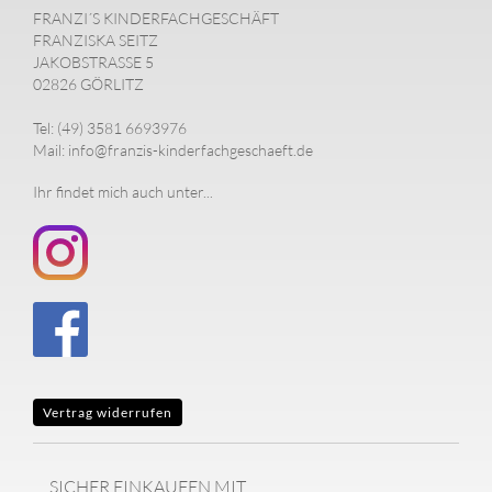
FRANZI´S KINDERFACHGESCHÄFT
FRANZISKA SEITZ
JAKOBSTRASSE 5
02826 GÖRLITZ
Tel: (49) 3581 6693976
Mail: info@franzis-kinderfachgeschaeft.de
Ihr findet mich auch unter...
Vertrag widerrufen
SICHER EINKAUFEN MIT