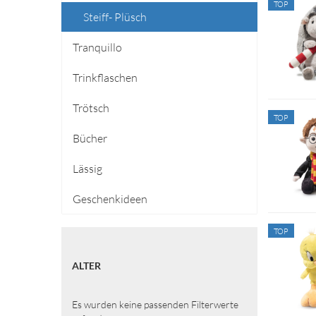
TOP
Steiff- Plüsch
Tranquillo
Trinkflaschen
Trötsch
TOP
Bücher
Lässig
Geschenkideen
TOP
ALTER
ALTER
Es wurden keine passenden Filterwerte