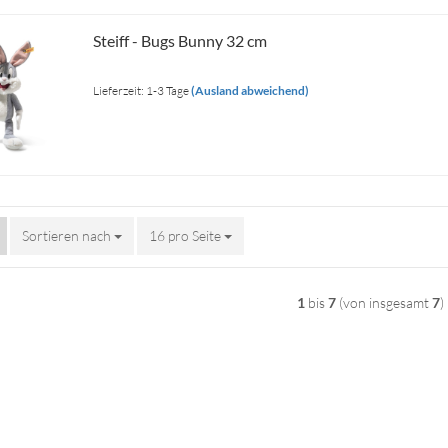
Steiff - Bugs Bunny 32 cm
Lieferzeit: 1-3 Tage
(Ausland abweichend)
Sortieren nach
Sortieren nach
16 pro Seite
pro Seite
1
bis
7
(von insgesamt
7
)