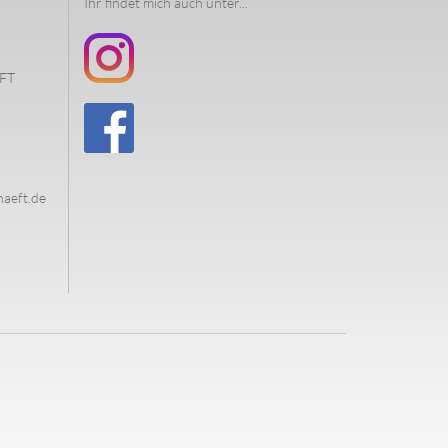
Ihr findet mich auch unter...
FT
haeft.de