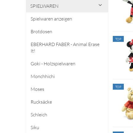
SPIELWAREN
Spielwaren anzeigen
Brotdosen
TOP
EBERHARD FABER - Animal Erase
It!
Goki - Holzspielwaren
Monchhichi
TOP
Moses
Rucksäcke
Schleich
Siku