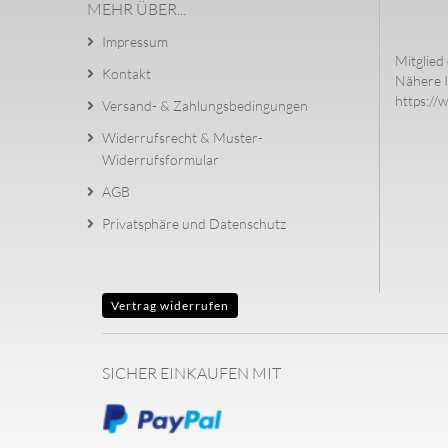
MEHR ÜBER...
Impressum
Mitglied 
Kontakt
Nähere I
https://
Versand- & Zahlungsbedingungen
Widerrufsrecht & Muster-
Widerrufsformular
AGB
Privatsphäre und Datenschutz
Vertrag widerrufen
SICHER EINKAUFEN MIT