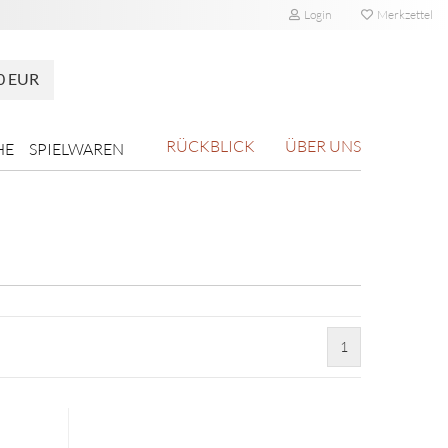
Login
Merkzettel
0 EUR
RÜCKBLICK
ÜBER UNS
HE
SPIELWAREN
1