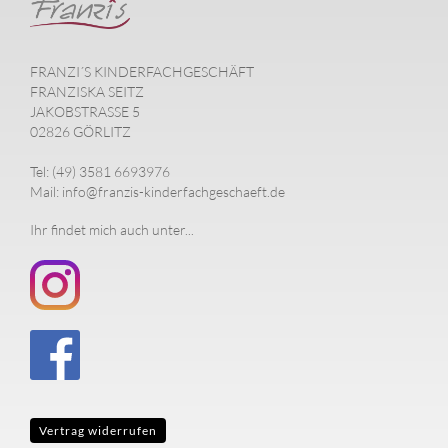
FRANZI´S KINDERFACHGESCHÄFT
FRANZISKA SEITZ
JAKOBSTRASSE 5
02826 GÖRLITZ
Tel: (49) 3581 6693976
Mail: info@franzis-kinderfachgeschaeft.de
Ihr findet mich auch unter...
Vertrag widerrufen