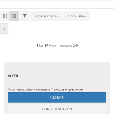
FILTER
Sortieren nach
Sortieren nach
16 pro Seite
pro Seite
1
1
bis
14
(von insgesamt
14
)
ALTER
ALTER
Es wurden keine passenden Filterwerte gefunden.
FILTERN
ZURÜCKSETZEN