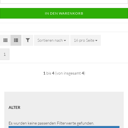
IN DEN WARENKORB
FILTER
Sortieren nach
Sortieren nach
16 pro Seite
pro Seite
1
1
bis
4
(von insgesamt
4
)
ALTER
ALTER
Es wurden keine passenden Filterwerte gefunden.