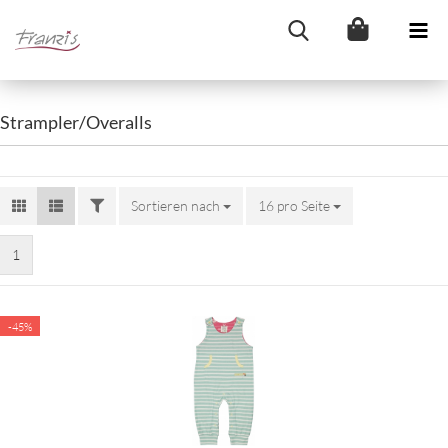
Strampler/Overalls
FILTER
Sortieren nach
Sortieren nach
16 pro Seite
pro Seite
1
-45%