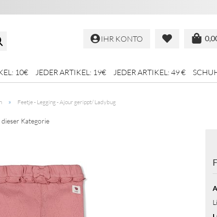
Suche...
0,0
IHR KONTO
KEL: 10€
JEDER ARTIKEL: 19€
JEDER ARTIKEL: 49 €
SCHU
»
n
Feetje - Legging - Ajour gerippt/ Ladybug
n dieser Kategorie
F
A
L
L