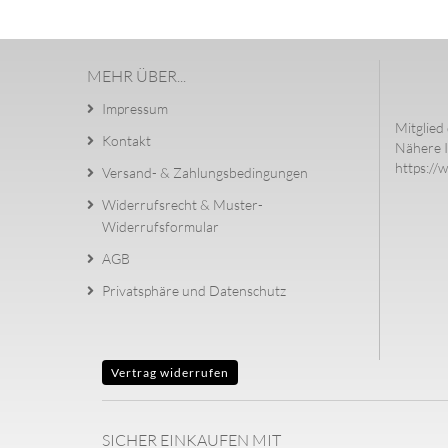
MEHR ÜBER...
Impressum
Mitglied 
Kontakt
Nähere I
https://
Versand- & Zahlungsbedingungen
Widerrufsrecht & Muster-
Widerrufsformular
AGB
Privatsphäre und Datenschutz
Vertrag widerrufen
SICHER EINKAUFEN MIT