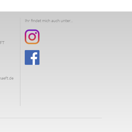
Ihr findet mich auch unter...
FT
haeft.de