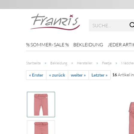
% SOMMER- SALE %
BEKLEIDUNG
JEDER ARTI
»
»
»
»
Startseite
Bekleidung
Hersteller
Feetje
Mädche
16
Artikel i
« Erster
« zurück
weiter »
Letzter »