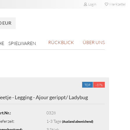
Login
Merkzettel
0 EUR
RÜCKBLICK
ÜBER UNS
HE
SPIELWAREN
TOP
-37%
eetje - Legging - Ajour gerippt/ Ladybug
rt.Nr.:
0328
ieferzeit:
1-3 Tage
(Ausland abweichend)
agerbestand:
3
Stück