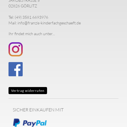
JAKOBSTRASSE 5
02826 GÖRLITZ
Tel: (49) 3581 6693976
Mail: info@franzis-kinderfachgeschaeft.de
Ihr findet mich auch unter...
Vertrag widerrufen
SICHER EINKAUFEN MIT