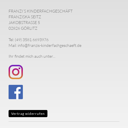
FRANZI´S KINDERFACHGESCHÄFT
FRANZISKA SEITZ
JAKOBSTRASSE 5
02826 GÖRLITZ
Tel: (49) 3581 6693976
Mail: info@franzis-kinderfachgeschaeft.de
Ihr findet mich auch unter...
Vertrag widerrufen