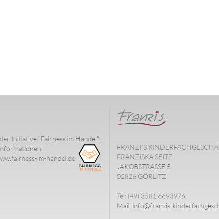
der Initiative "Fairness im Handel".
FRANZI´S KINDERFACHGESCHÄ
nformationen:
FRANZISKA SEITZ
www.fairness-im-handel.de
JAKOBSTRASSE 5
02826 GÖRLITZ
Tel: (49) 3581 6693976
Mail: info@franzis-kinderfachgesc