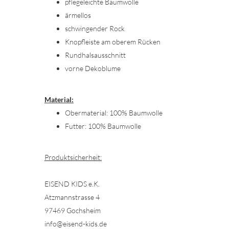
pflegeleichte Baumwolle
ärmellos
schwingender Rock
Knopfleiste am oberem Rücken
Rundhalsausschnitt
vorne Dekoblume
Material:
Obermaterial: 100% Baumwolle
Futter: 100% Baumwolle
Produktsicherheit:
EISEND KIDS e.K.
Atzmannstrasse 4
97469 Gochsheim
info@eisend-kids.de