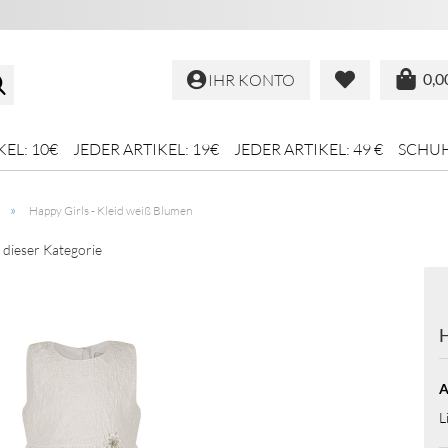
Suche...
0,0
IHR KONTO
KEL: 10€
JEDER ARTIKEL: 19€
JEDER ARTIKEL: 49 €
SCHU
»
Happy Girls - Kleid weiß Blumen
n dieser Kategorie
H
A
L