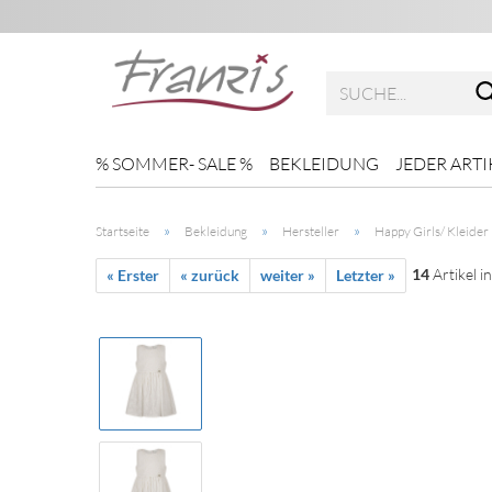
% SOMMER- SALE %
BEKLEIDUNG
JEDER ARTI
»
»
»
Startseite
Bekleidung
Hersteller
Happy Girls/ Kleider
14
Artikel i
« Erster
« zurück
weiter »
Letzter »