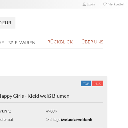
Login
Merkzettel
0 EUR
RÜCKBLICK
ÜBER UNS
HE
SPIELWAREN
TOP
-41%
appy Girls - Kleid weiß Blumen
rt.Nr.:
49009
ieferzeit:
1-3 Tage
(Ausland abweichend)