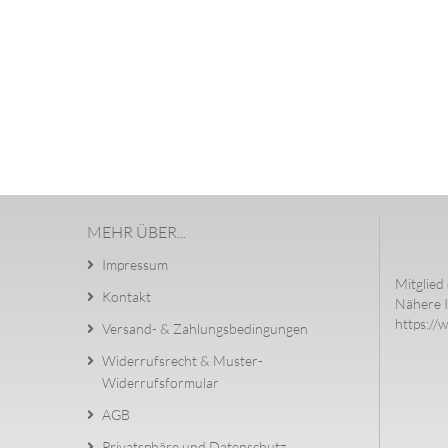
MEHR ÜBER...
Impressum
Mitglied 
Kontakt
Nähere I
https://
Versand- & Zahlungsbedingungen
Widerrufsrecht & Muster-
Widerrufsformular
AGB
Privatsphäre und Datenschutz