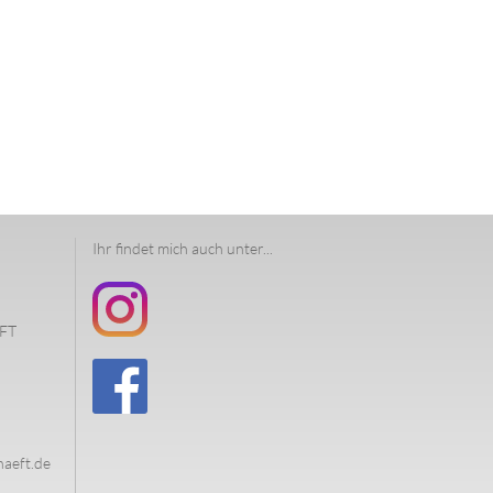
Ihr findet mich auch unter...
FT
haeft.de