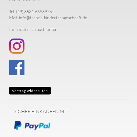
Tel: (49) 3581 6693976
Mail: info@franzis-kinderfachgeschaeft.de
Ihr findet mich auch unter...
Vertrag widerrufen
SICHER EINKAUFEN MIT