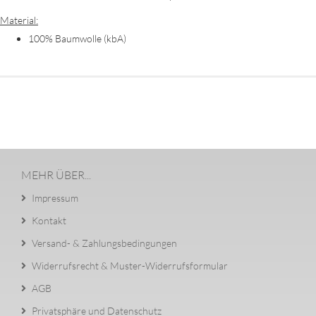
Material:
100% Baumwolle (kbA)
MEHR ÜBER...
Impressum
Kontakt
Versand- & Zahlungsbedingungen
Widerrufsrecht & Muster-Widerrufsformular
AGB
Privatsphäre und Datenschutz