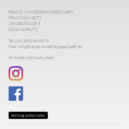
FRANZI´S KINDERFACHGESCHÄFT
FRANZISKA SEITZ
JAKOBSTRASSE 5
02826 GÖRLITZ
Tel: (49) 3581 6693976
Mail: info@franzis-kinderfachgeschaeft.de
Ihr findet mich auch unter...
Vertrag widerrufen