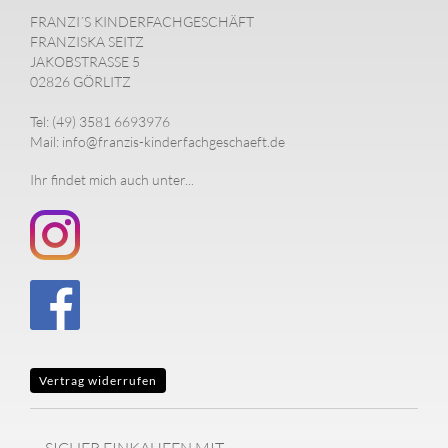
FRANZI´S KINDERFACHGESCHÄFT
FRANZISKA SEITZ
JAKOBSTRASSE 5
02826 GÖRLITZ
Tel: (49) 3581 6693976
Mail: info@franzis-kinderfachgeschaeft.de
Ihr findet mich auch unter...
Vertrag widerrufen