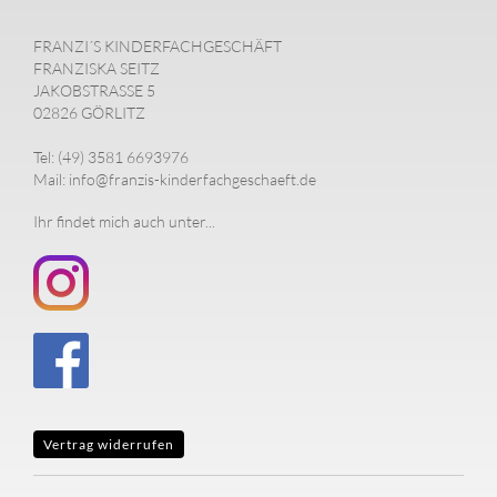
FRANZI´S KINDERFACHGESCHÄFT
FRANZISKA SEITZ
JAKOBSTRASSE 5
02826 GÖRLITZ
Tel: (49) 3581 6693976
Mail: info@franzis-kinderfachgeschaeft.de
Ihr findet mich auch unter...
Vertrag widerrufen