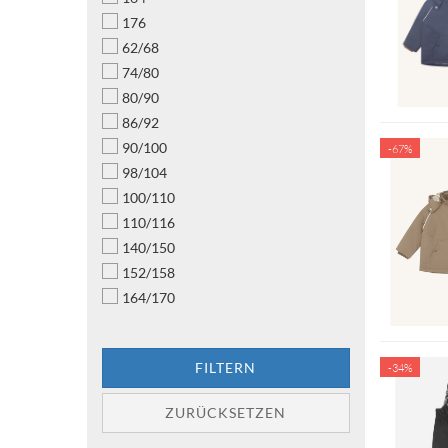
176
62/68
74/80
80/90
86/92
90/100
-67%
98/104
100/110
110/116
140/150
152/158
164/170
FILTERN
-34%
ZURÜCKSETZEN