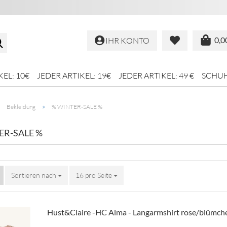
Suche...
0,0
IHR KONTO
KEL: 10€
JEDER ARTIKEL: 19€
JEDER ARTIKEL: 49 €
SCHU
»
»
Bekleidung
% WINTER-SALE %
ER-SALE %
Sortieren nach
Sortieren nach
16 pro Seite
pro Seite
Hust&Claire -HC Alma - Langarmshirt rose/blümch