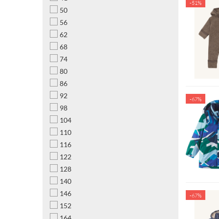
-51%
50
56
62
68
74
80
86
92
-67%
98
104
110
116
122
128
140
146
-67%
152
164