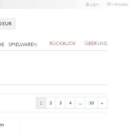
Login
Merkzettel
0 EUR
RÜCKBLICK
ÜBER UNS
HE
SPIELWAREN
1
2
3
4
...
10
»
en