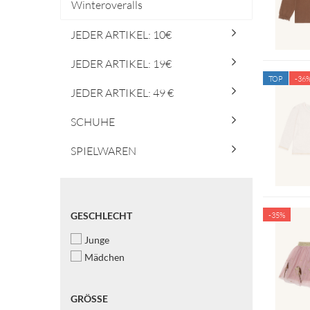
Winteroveralls
JEDER ARTIKEL: 10€
JEDER ARTIKEL: 19€
TOP
-36
JEDER ARTIKEL: 49 €
SCHUHE
SPIELWAREN
GESCHLECHT
GESCHLECHT
-35%
Junge
Mädchen
GRÖSSE
GRÖSSE