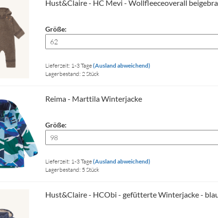
Hust&Claire - HC Mevi - Wollfleeceoverall beigebr
Größe:
Lieferzeit: 1-3 Tage
(Ausland abweichend)
Lagerbestand: 2 Stück
Reima - Marttila Winterjacke
Größe:
Lieferzeit: 1-3 Tage
(Ausland abweichend)
Lagerbestand: 5 Stück
Hust&Claire - HCObi - gefütterte Winterjacke - bla