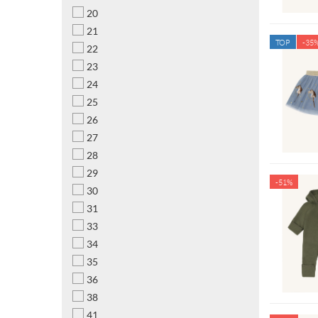
20
21
TOP
-35
22
23
24
25
26
27
28
29
-51%
30
31
33
34
35
36
38
41