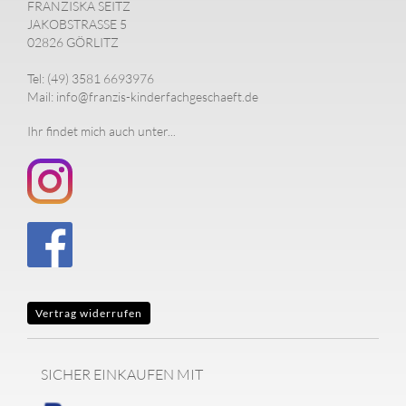
FRANZISKA SEITZ
JAKOBSTRASSE 5
02826 GÖRLITZ
Tel: (49) 3581 6693976
Mail: info@franzis-kinderfachgeschaeft.de
Ihr findet mich auch unter...
Vertrag widerrufen
SICHER EINKAUFEN MIT